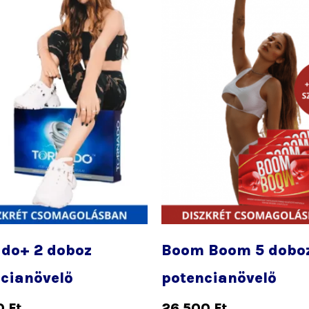
do+ 2 doboz
Boom Boom 5 dobo
cianövelő
potencianövelő
0
Ft
26 500
Ft