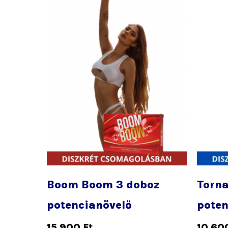
Boom Boom 3 doboz
Torna
potencianövelő
poten
15 900
Ft
10 60