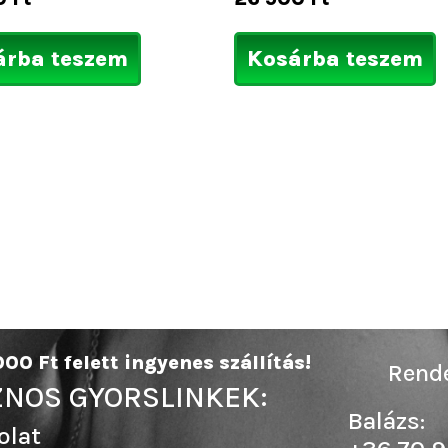
árba teszem
Kosárba teszem
00 Ft felett ingyenes szállítás!
Rende
NOS GYORSLINKEK:
Balázs:
olat