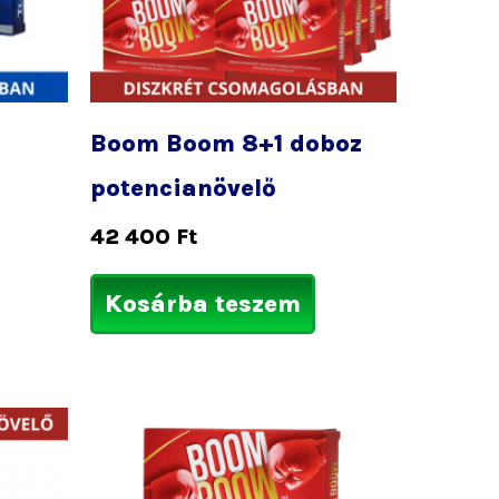
Boom Boom 8+1 doboz
potencianövelő
42 400
Ft
Kosárba teszem