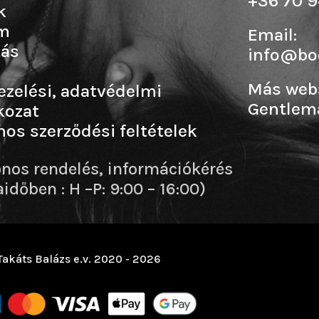
+36 70 9
k
m
Email:
tás
info@b
Más web
ezelési, adatvédelmi
Gentlem
kozat
nos szerződési feltételek
onos rendelés, információkérés
dőben : H –P: 9:00 – 16:00)
Takáts Balázs e.v. 2020 - 2026