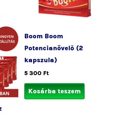
Boom Boom
Potencianövelő (2
kapszula)
5 300
Ft
Kosárba teszem
z