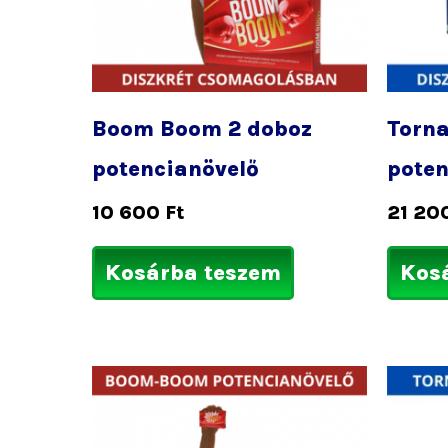
Boom Boom 2 doboz
Torn
potencianövelő
poten
10 600
Ft
21 20
Kosárba teszem
Kos