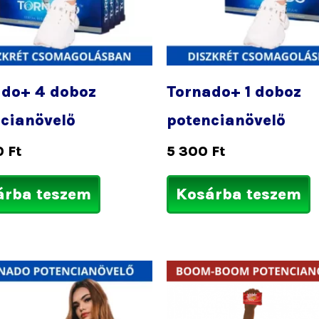
ado+ 4 doboz
Tornado+ 1 doboz
cianövelő
potencianövelő
0
Ft
5 300
Ft
árba teszem
Kosárba teszem