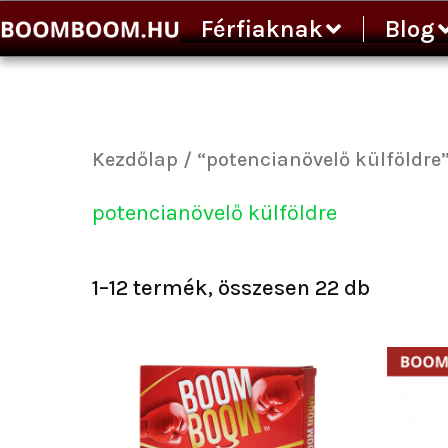
Sorted
Ugrás
Férfiaknak
Blog
by
a
popular
tartalomra
Kezdőlap
/ “potencianövelő külföldre
potencianövelő külföldre
1–12 termék, összesen 22 db
Ártartomány:
Ennek
5
a
300 Ft
terméknek
-
több