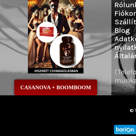
Rólun
Fióko
Szállí
Blog
Adatk
nyilat
Általá
(Telef
munkai
CASANOVA + BOOMBOOM
© 