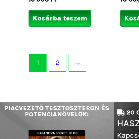
Kosárba teszem
Kos
1
2
→
PIACVEZETŐ TESZTOSZTERON ÉS
20 0
POTENCIANÖVELŐK:
HASZ
Kapcs