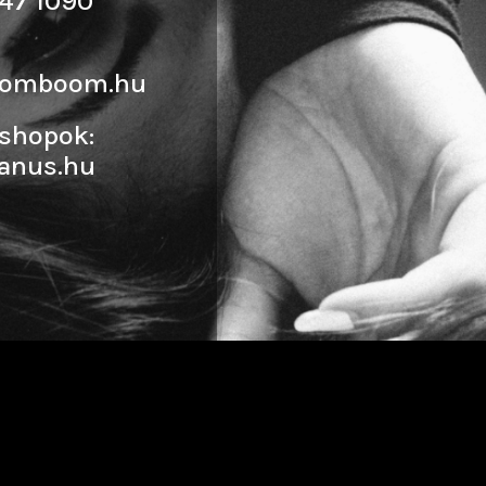
47 1090
oomboom.hu
shopok:
anus.hu