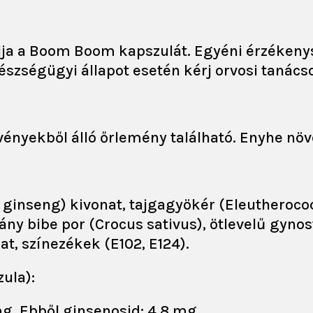
álja a Boom Boom kapszulát. Egyéni érzéken
szségügyi állapot esetén kérj orvosi tanácso
nyekből álló őrlemény található. Enyhe növén
ginseng) kivonat, tajgagyökér (Eleutheroco
frány bibe por (Crocus sativus), ötlevelű gy
, színezékek (E102, E124).
ula):
mg, Ebből ginsenosid: 4,8 mg