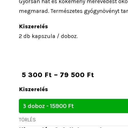
Gyorsan hat és kőkemény merevedést okoz
megmarad. Természetes gyógynövényt tar
Kiszerelés
2 db kapszula / doboz.
Ártartom
5 300
Ft
–
79 500
Ft
5
Boom
Kiszerelés
300 Ft
Boom
-
Potencianövelő
79
mennyiség
500 Ft
TÖRLÉS