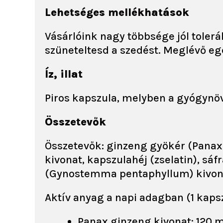
Lehetséges mellékhatások
Vásárlóink nagy többsége jól toler
szüneteltesd a szedést. Meglévő egé
Íz, illat
Piros kapszula, melyben a gyógynövé
Összetevők
Összetevők: ginzeng gyökér (Panax 
kivonat, kapszulahéj (zselatin), sá
(Gynostemma pentaphyllum) kivonat
Aktív anyag a napi adagban (1 kapsz
Panax ginzeng kivonat: 120 