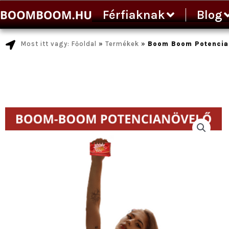
Ugrás
Férfiaknak
Blog
a
tartalomra
Most itt vagy: Főoldal
»
Termékek
»
Boom Boom Potencia