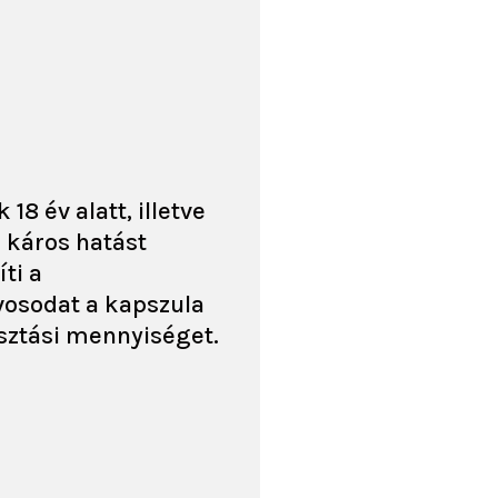
8 év alatt, illetve
 káros hatást
ti a
vosodat a kapszula
asztási mennyiséget.