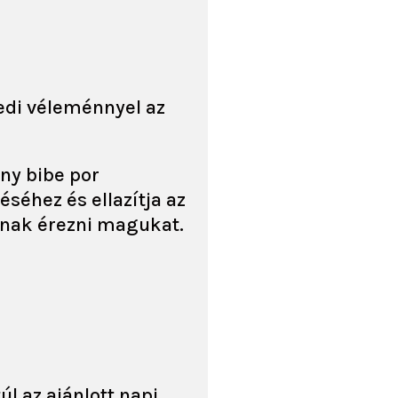
edi véleménnyel az
ny bibe por
séhez és ellazítja az
bnak érezni magukat.
l az ajánlott napi