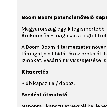
Boom Boom potencianövelő kap
Magyarország egyik legismertebb fé
Árukeresőn – magasan a legtöbb e
A Boom Boom 4 természetes növényi
támogatja a libidót és az erekciót
izmokat. Vásárlóink visszajelzése
Kiszerelés
2 db kapszula / doboz.
Szedési útmutató
Naponta 1 kapszulát vegyél be, lehet