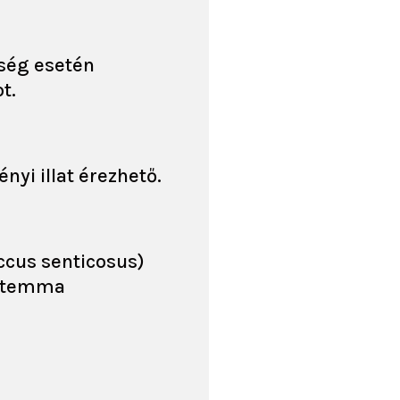
ység esetén
t.
yi illat érezhető.
ccus senticosus)
nostemma