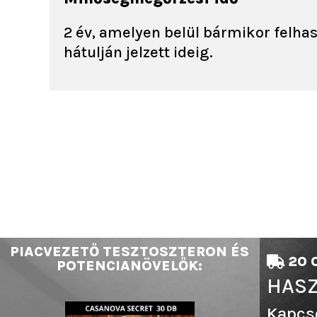
2 év, amelyen belül bármikor felh
hátulján jelzett ideig.
PIACVEZETŐ TESZTOSZTERON ÉS
20 0
POTENCIANÖVELŐK:
HASZ
Kapcs