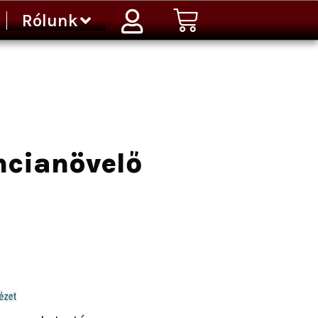
Kosár
Rólunk
cianövelő