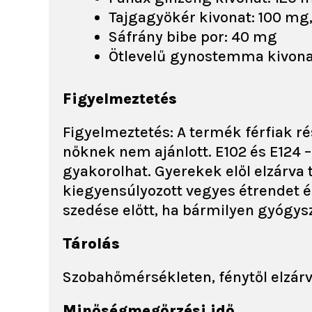
Tajgagyökér kivonat: 100 mg,
Sáfrány bibe por: 40 mg
Ötlevelű gynostemma kivona
Figyelmeztetés
Figyelmeztetés: A termék férfiak ré
nőknek nem ajánlott. E102 és E124
gyakorolhat. Gyerekek elől elzárva 
kiegyensúlyozott vegyes étrendet 
szedése előtt, ha bármilyen gyógysz
Tárolás
Szobahőmérsékleten, fénytől elzárv
Minőségmegőrzési idő