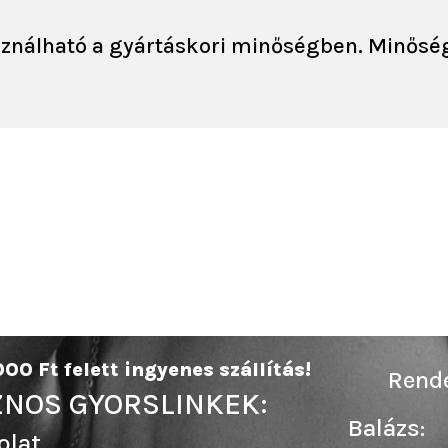
asználható a gyártáskori minőségben. Minősé
00 Ft felett ingyenes szállítás!
Rende
NOS GYORSLINKEK:
Balázs:
olat