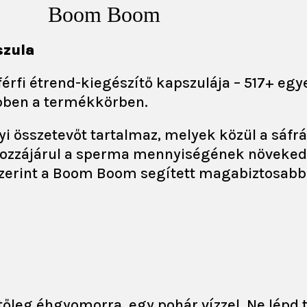
Boom Boom
szula
rfi étrend-kiegészítő kapszulája – 517+ egy
bben a termékkörben.
 összetevőt tartalmaz, melyek közül a sáfrá
, hozzájárul a sperma mennyiségének növekedé
i szerint a Boom Boom segített magabiztosab
őleg éhgyomorra, egy pohár vízzel. Ne lépd tú