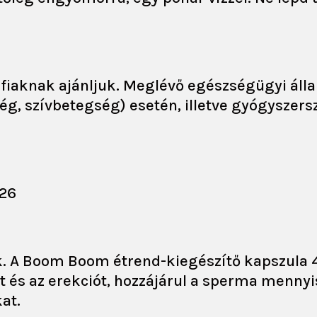
érfiaknak ajánljuk. Meglévő egészségügyi áll
, szívbetegség) esetén, illetve gyógyszers
026
uk. A Boom Boom étrend-kiegészítő kapszula 
ót és az erekciót, hozzájárul a sperma menn
at.