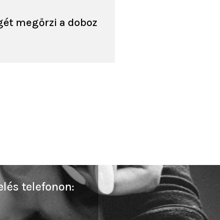
gét megőrzi a doboz
lés telefonon: