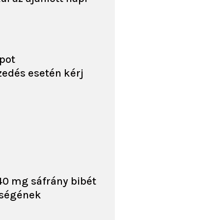
apot
zedés esetén kérj
40 mg sáfrány bibét
yiségének