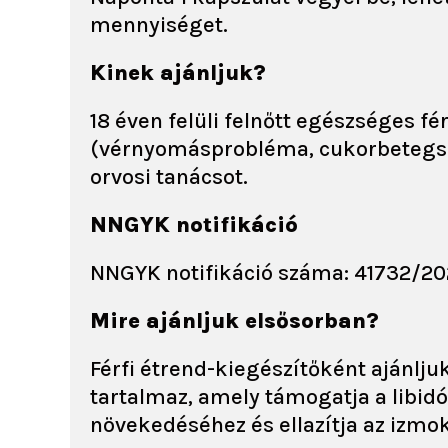
mennyiséget.
Kinek ajánljuk?
18 éven felüli felnőtt egészséges f
(vérnyomásprobléma, cukorbetegség
orvosi tanácsot.
NNGYK notifikáció
NNGYK notifikáció száma: 41732/2
Mire ajánljuk elsősorban?
Férfi étrend-kiegészítőként ajánlj
tartalmaz, amely támogatja a libid
növekedéséhez és ellazítja az izmok