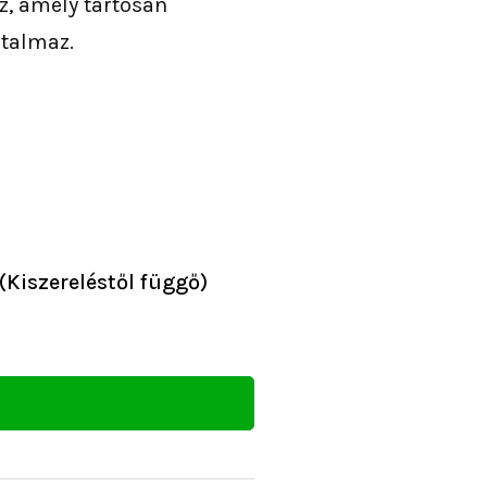
, amely tartósan
talmaz.
ány:
(Kiszereléstől függő)