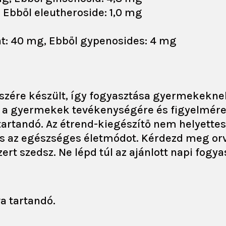
 Ebből eleutheroside: 1,0 mg
t: 40 mg, Ebből gypenosides: 4 mg
szére készült, így fogyasztása gyermekeknek 1
 – a gyermekek tevékenységére és figyelmére
tartandó. Az étrend-kiegészítő nem helyettesí
és az egészséges életmódot. Kérdezd meg or
ert szedsz. Ne lépd túl az ajánlott napi fogy
a tartandó.