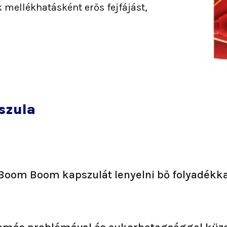
mellékhatásként erős fejfájást,
szula
db Boom Boom kapszulát lenyelni bő folyadékka