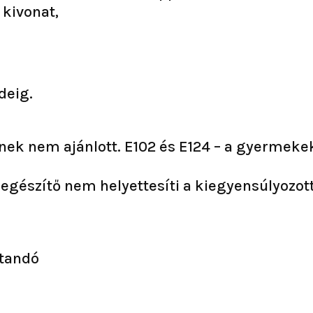
 kivonat,
deig.
nek nem ajánlott. E102 és E124 – a gyermek
iegészítő nem helyettesíti a kiegyensúlyozot
rtandó