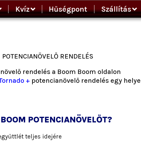
Kvíz
Hűségpont
Szállítás
POTENCIANÖVELŐ RENDELÉS
anövelő rendelés a Boom Boom oldalon
Tornado +
potencianövelő rendelés egy helye
 BOOM POTENCIANÖVELŐT?
gyüttlét teljes idejére