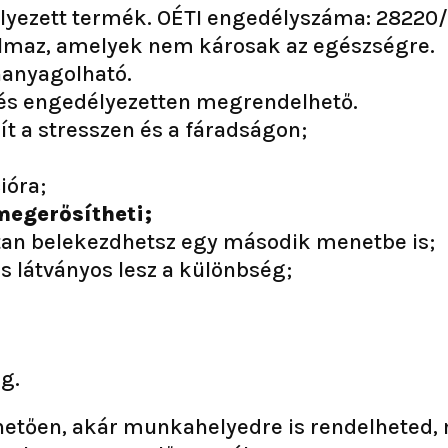
yezett termék. OÉTI engedélyszáma: 28220/
almaz, amelyek nem károsak az egészségre.
hanyagolható.
n és engedélyezetten megrendelhető.
ít a stresszen és a fáradságon;
ióra;
egerősítheti;
an belekezdhetsz egy második menetbe is;
s látványos lesz a különbség;
g.
etően, akár munkahelyedre is rendelheted, 