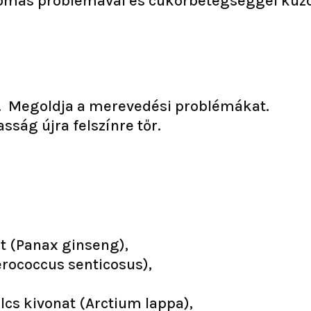
rnyomás problémával és cukorbetegséggel küz
. Megoldja a merevedési problémákat.
asság újra felszínre tőr.
at (Panax ginseng),
erococcus senticosus),
cs kivonat (Arctium lappa),