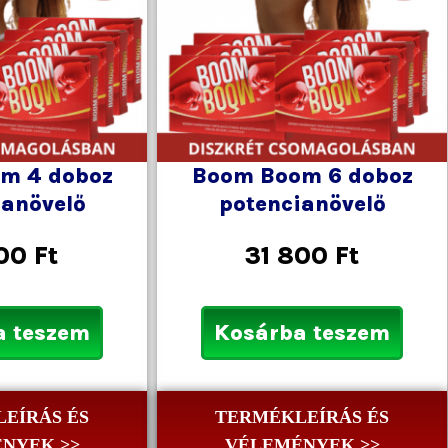
m 4 doboz
Boom Boom 6 doboz
ianövelő
potencianövelő
200
Ft
31 800
Ft
a teszem
Kosárba teszem
EÍRÁS ÉS
TERMÉKLEÍRÁS ÉS
NYEK >>
VÉLEMÉNYEK >>