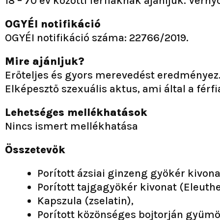
18 – 70 év közötti férfiaknak ajánljuk. Vé
OGYÉI notifikáció
OGYÉI notifikáció száma: 22766/2019.
Mire ajánljuk?
Erőteljes és gyors merevedést eredményez
Elképesztő szexuális aktus, ami által a férfi
Lehetséges mellékhatások
Nincs ismert mellékhatása
Összetevők
Porított ázsiai ginzeng gyökér kivon
Porított tajgagyökér kivonat (Eleuth
Kapszula (zselatin),
Porított közönséges bojtorján gyümöl