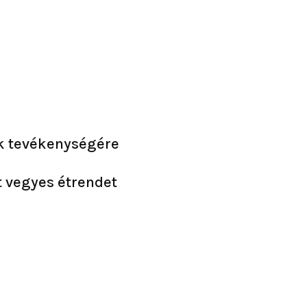
ek tevékenységére
t vegyes étrendet