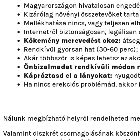
Magyarországon hivatalosan engedél
Kizárólag növényi összetevőket tart
Mellékhatása nincs, vagy teljesen el
Internetről biztonságosan, legálisa
Kőkemény merevedést okoz:
átseg
Rendkívül gyorsan hat (30-60 perc);
Akár többször is képes lehetsz az akc
Önbizalmadat rendkívüli módon m
Kápráztasd el a lányokat:
nyugodt
Ha nincs erekciós problémád, akkor i
Nálunk megbízható helyről rendelheted me
Valamint diszkrét csomagolásának köszönh