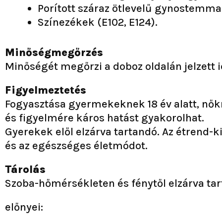
Porított száraz ötlevelű gynostemma
Színezékek (E102, E124).
Minőségmegőrzés
Minőségét megőrzi a doboz oldalán jelzett i
Figyelmeztetés
Fogyasztása gyermekeknek 18 év alatt, nők
és figyelmére káros hatást gyakorolhat.
Gyerekek elől elzárva tartandó. Az étrend-k
és az egészséges életmódot.
Tárolás
Szoba-hőmérsékleten és fénytől elzárva ta
előnyei: