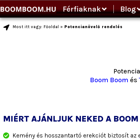
Ugrás
Férfiaknak
Blog
a
tartalomra
Most itt vagy: Főoldal
»
Potencianövelő rendelés
Potenci
Boom Boom
és
MIÉRT AJÁNLJUK NEKED A BOOM
Kemény és hosszantartó erekciót biztosít az e