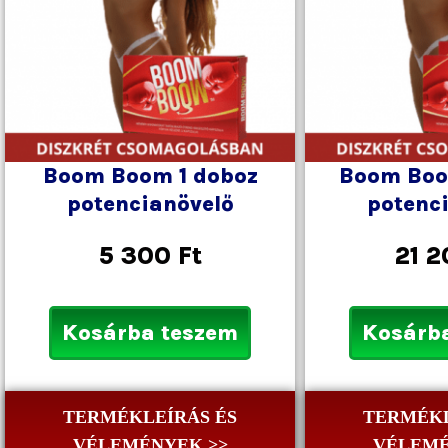
Boom Boom 1 doboz
Boom Boo
potencianövelő
potenc
5 300
Ft
21 
Kosárba teszem
Kosárb
TERMÉKLEÍRÁS ÉS
TERMÉKL
VÉLEMÉNYEK >>
VÉLEMÉ