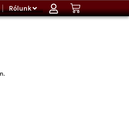
Kosár
Rólunk
n.