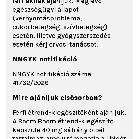
férfiaknak ajánljuk. Meglévő
egészségügyi állapot
(vérnyomásprobléma,
cukorbetegség, szívbetegség)
esetén, illetve gyógyszerszedés
esetén kérj orvosi tanácsot.
NNGYK notifikáció
NNGYK notifikáció száma:
41732/2026
Mire ajánljuk elsősorban?
Férfi étrend-kiegészítőként ajánljuk.
A Boom Boom étrend-kiegészítő
kapszula 40 mg sáfrány bibét
tartalmaz, amely támogatja a libidót