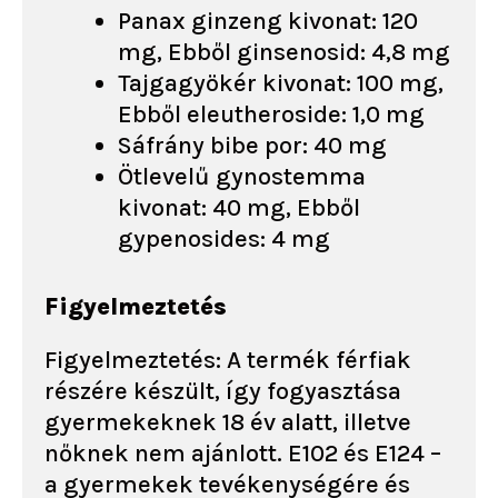
Panax ginzeng kivonat: 120
mg, Ebből ginsenosid: 4,8 mg
Tajgagyökér kivonat: 100 mg,
Ebből eleutheroside: 1,0 mg
Sáfrány bibe por: 40 mg
Ötlevelű gynostemma
kivonat: 40 mg, Ebből
gypenosides: 4 mg
Figyelmeztetés
Figyelmeztetés: A termék férfiak
részére készült, így fogyasztása
gyermekeknek 18 év alatt, illetve
nőknek nem ajánlott. E102 és E124 –
a gyermekek tevékenységére és