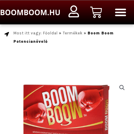
Ugrás
Kosár
a
tartalomra
Most itt vagy: Főoldal
»
Termékek
»
Boom Boom
Potencianövelő