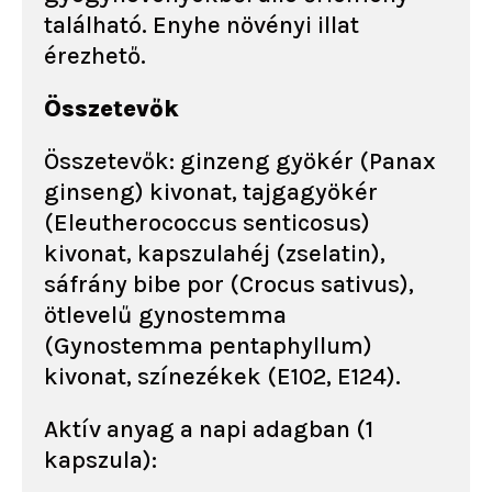
található. Enyhe növényi illat
érezhető.
Összetevők
Összetevők: ginzeng gyökér (Panax
ginseng) kivonat, tajgagyökér
(Eleutherococcus senticosus)
kivonat, kapszulahéj (zselatin),
sáfrány bibe por (Crocus sativus),
ötlevelű gynostemma
(Gynostemma pentaphyllum)
kivonat, színezékek (E102, E124).
Aktív anyag a napi adagban (1
kapszula):