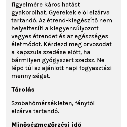
figyelmére káros hatást
gyakorolhat. Gyerekek elől elzárva
tartandó. Az étrend-kiegészítő nem
helyettesíti a kiegyensúlyozott
vegyes étrendet és az egészséges
életmódot. Kérdezd meg orvosodat
a kapszula szedése előtt, ha
bármilyen gyógyszert szedsz. Ne
lépd túl az ajánlott napi fogyasztási
mennyiséget.
Tárolás
Szobahőmérsékleten, fénytől
elzárva tartandó.
Minőségmegőrzési idő