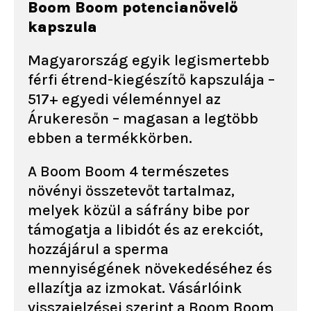
Boom Boom potencianövelő
kapszula
Magyarország egyik legismertebb
férfi étrend-kiegészítő kapszulája –
517+ egyedi véleménnyel az
Árukeresőn – magasan a legtöbb
ebben a termékkörben.
A Boom Boom 4 természetes
növényi összetevőt tartalmaz,
melyek közül a sáfrány bibe por
támogatja a libidót és az erekciót,
hozzájárul a sperma
mennyiségének növekedéséhez és
ellazítja az izmokat. Vásárlóink
visszajelzései szerint a Boom Boom