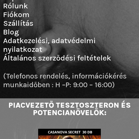
Rólunk
Fiókom
Szállítás
Blog
Adatkezelési, adatvédelmi
nyilatkozat
Általános szerződési feltételek
(Telefonos rendelés, információkérés
munkaidőben : H –P: 9:00 – 16:00)
PIACVEZETŐ TESZTOSZTERON ÉS
POTENCIANÖVELŐK: