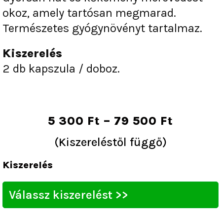
okoz, amely tartósan megmarad.
Természetes gyógynövényt tartalmaz.
Kiszerelés
2 db kapszula / doboz.
Ártart
5 300
Ft
–
79 500
Ft
5
(Kiszereléstől függő)
300 Ft
Boom
-
Kiszerelés
Boom
79
Potencianövelő
500 Ft
mennyiség