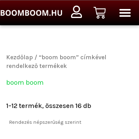
Sorted
Ugrás
Kosár
by
a
popularity
tartalomra
Kezdőlap
/ “boom boom” címkével
rendelkező termékek
boom boom
1–12 termék, összesen 16 db