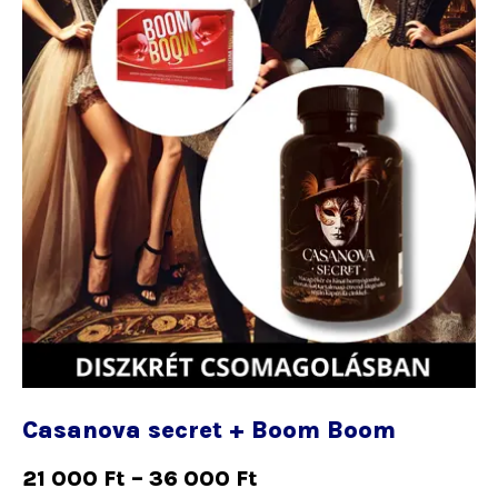
termékoldalon
választhatók
ki
Casanova secret + Boom Boom
21 000
Ft
–
36 000
Ft