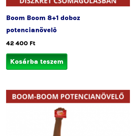
Boom Boom 8+1 doboz
potencianövelő
42 400
Ft
Kosárba teszem