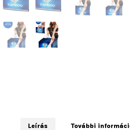
Leírás
További informác