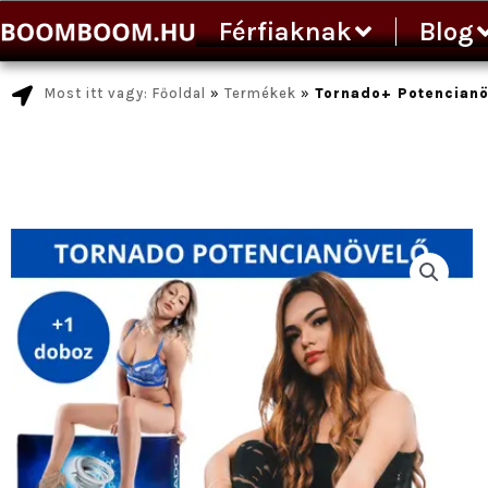
Ugrás
Férfiaknak
Blog
a
tartalomra
Most itt vagy: Főoldal
»
Termékek
»
Tornado+ Potencianö