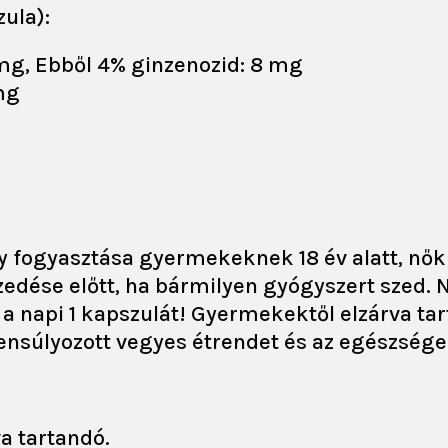
ula):
mg, Ebből 4% ginzenozid: 8 mg
mg
gy fogyasztása gyermekeknek 18 év alatt, nő
dése előtt, ha bármilyen gyógyszert szed. Ne 
a napi 1 kapszulát! Gyermekektől elzárva tar
yensúlyozott vegyes étrendet és az egészsége
a tartandó.