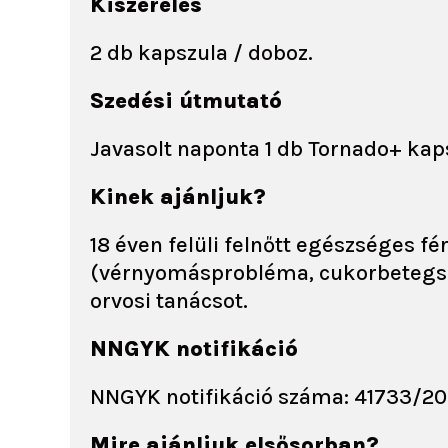
Kiszerelés
2 db kapszula / doboz.
Szedési útmutató
Javasolt naponta 1 db Tornado+ kap
Kinek ajánljuk?
18 éven felüli felnőtt egészséges f
(vérnyomásprobléma, cukorbetegség
orvosi tanácsot.
NNGYK notifikáció
NNGYK notifikáció száma: 41733/2
Mire ajánljuk elsősorban?