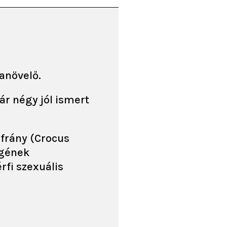
anövelő.
ár négy jól ismert
áfrány (Crocus
égének
rfi szexuális