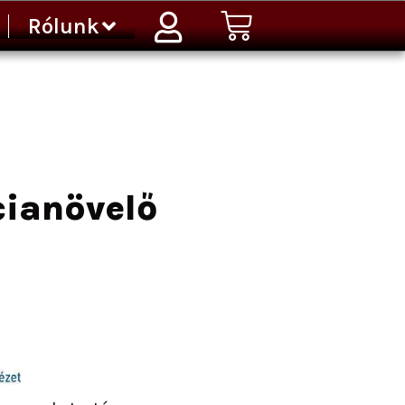
Kosár
Rólunk
cianövelő