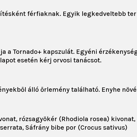
szítésként férfiaknak. Egyik legkedveltebb t
álja a Tornado+ kapszulát. Egyéni érzékenysé
apot esetén kérj orvosi tanácsot.
yekből álló őrlemény található. Enyhe növény
onat, rózsagyökér (Rhodiola rosea) kivonat,
a serrata, Sáfrány bibe por (Crocus sativus)