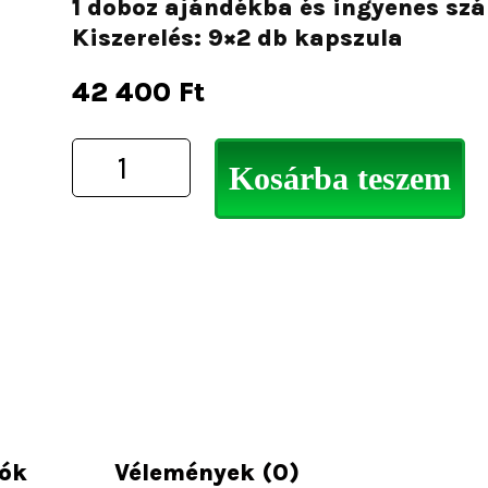
1 doboz ajándékba és ingyenes szál
Kiszerelés: 9×2 db kapszula
42 400
Ft
Kosárba teszem
iók
Vélemények (0)