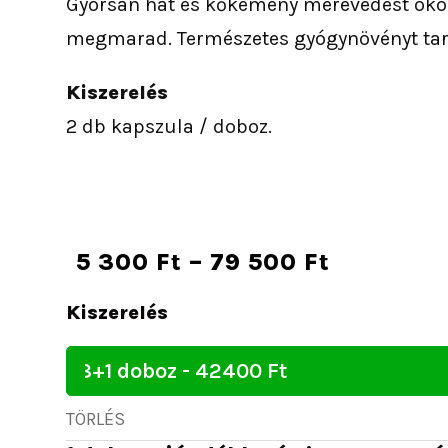
Gyorsan hat és kőkemény merevedést okoz
megmarad. Természetes gyógynövényt tar
Kiszerelés
2 db kapszula / doboz.
Ártartom
5 300
Ft
–
79 500
Ft
5
Tornado+
Kiszerelés
300 Ft
Potencianövelő
-
mennyiség
79
500 Ft
TÖRLÉS