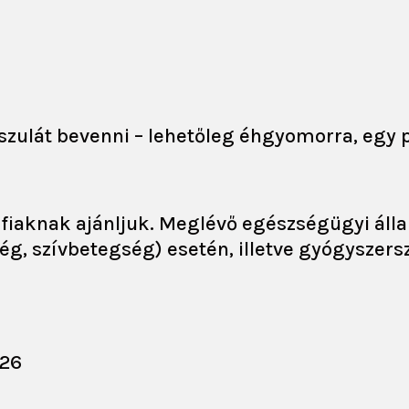
szulát bevenni – lehetőleg éhgyomorra, egy p
érfiaknak ajánljuk. Meglévő egészségügyi áll
, szívbetegség) esetén, illetve gyógyszers
026