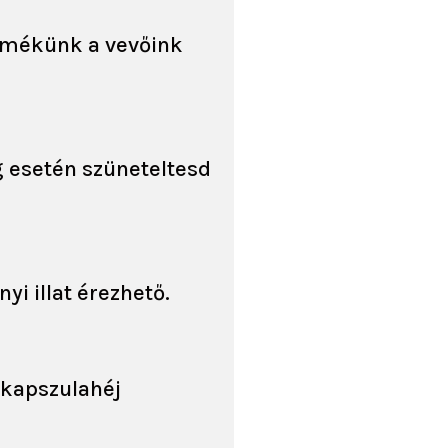
ermékünk a vevőink
g esetén szüneteltesd
i illat érezhető.
 kapszulahéj