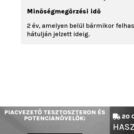
Minőségmegőrzési idő
2 év, amelyen belül bármikor felh
hátulján jelzett ideig.
PIACVEZETŐ TESZTOSZTERON ÉS
20 0
POTENCIANÖVELŐK:
HASZ