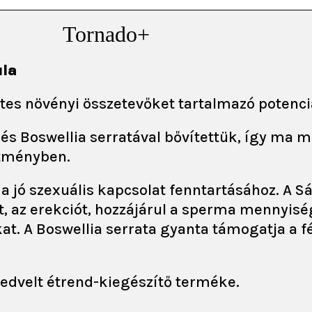
Tornado+
ula
etes növényi összetevőket tartalmazó potenci
és Boswellia serratával bővítettük, így ma m
ítményben.
a jó szexuális kapcsolat fenntartásához. A S
ót, az erekciót, hozzájárul a sperma mennyis
at. A Boswellia serrata gyanta támogatja a fé
edvelt étrend-kiegészítő terméke.