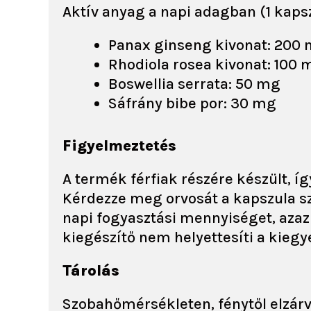
Aktív anyag a napi adagban (1 kapsz
Panax ginseng kivonat: 200 
Rhodiola rosea kivonat: 100 
Boswellia serrata: 50 mg
Sáfrány bibe por: 30 mg
Figyelmeztetés
A termék férfiak részére készült, í
Kérdezze meg orvosát a kapszula sze
napi fogyasztási mennyiséget, azaz 
kiegészítő nem helyettesíti a kieg
Tárolás
Szobahőmérsékleten, fénytől elzárv