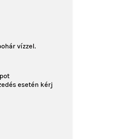
ohár vízzel.
apot
zedés esetén kérj