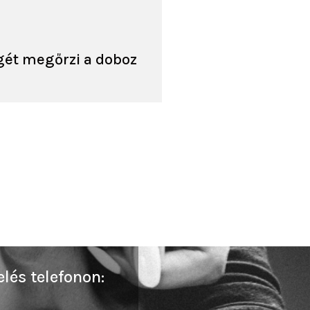
gét megőrzi a doboz
lés telefonon: