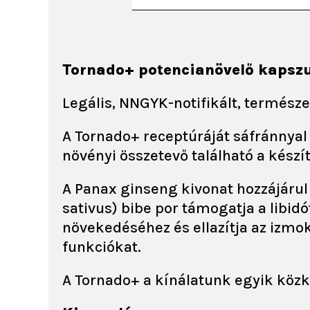
Tornado+ potencianövelő kapsz
Legális, NNGYK-notifikált, termész
A Tornado+ receptúráját sáfránnyal 
növényi összetevő található a kész
A Panax ginseng kivonat hozzájárul 
sativus) bibe por támogatja a libid
növekedéséhez és ellazítja az izmok
funkciókat.
A Tornado+ a kínálatunk egyik közk