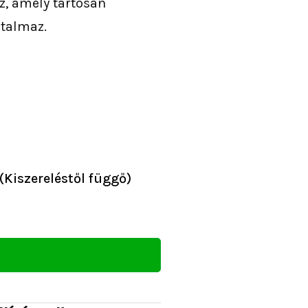
, amely tartósan
talmaz.
ány:
(Kiszereléstől függő)