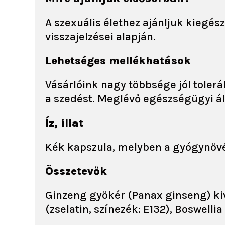
A szexuális élethez ajánljuk kiegé
visszajelzései alapján.
Lehetséges mellékhatások
Vásárlóink nagy többsége jól toler
a szedést. Meglévő egészségügyi áll
Íz, illat
Kék kapszula, melyben a gyógynövén
Összetevők
Ginzeng gyökér (Panax ginseng) kiv
(zselatin, színezék: E132), Boswelli