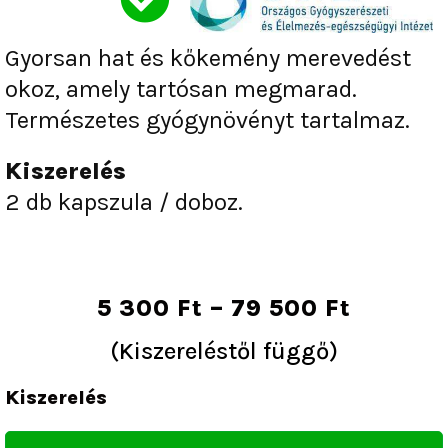
of
5
Gyorsan hat és kőkemény merevedést
okoz, amely tartósan megmarad.
Természetes gyógynövényt tartalmaz.
Kiszerelés
2 db kapszula / doboz.
Ártart
5 300
Ft
–
79 500
Ft
5
(Kiszereléstől függő)
300 Ft
Tornado+
-
Kiszerelés
Potencianövelő
79
mennyiség
500 Ft