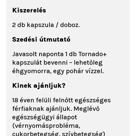
Kiszerelés
2 db kapszula / doboz.
Szedési útmutató
Javasolt naponta 1 db Tornado+
kapszulát bevenni – lehetőleg
éhgyomorra, egy pohár vízzel.
Kinek ajánljuk?
18 éven felüli felnőtt egészséges
férfiaknak ajánljuk. Meglévő
egészségügyi állapot
(vérnyomásprobléma,
cukorbetegség, szívbetegség)