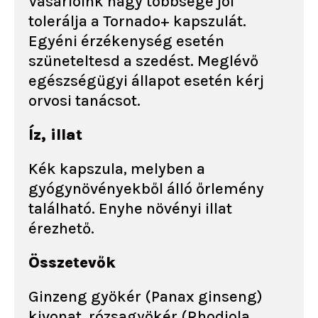
Vásárlóink nagy többsége jól
tolerálja a Tornado+ kapszulát.
Egyéni érzékenység esetén
szüneteltesd a szedést. Meglévő
egészségügyi állapot esetén kérj
orvosi tanácsot.
Íz, illat
Kék kapszula, melyben a
gyógynövényekből álló őrlemény
található. Enyhe növényi illat
érezhető.
Összetevők
Ginzeng gyökér (Panax ginseng)
kivonat, rózsagyökér (Rhodiola