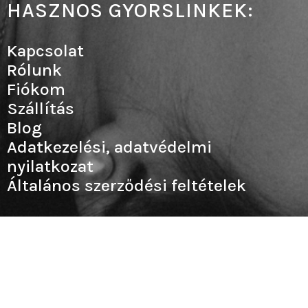
HASZNOS GYORSLINKEK:
Kapcsolat
Rólunk
Fiókom
Szállítás
Blog
Adatkezelési, adatvédelmi
nyilatkozat
Általános szerződési feltételek
(Telefonos rendelés, információkérés
munkaidőben : H –P: 9:00 – 16:00)
PIACVEZETŐ TESZTOSZTERON ÉS
POTENCIANÖVELŐK: