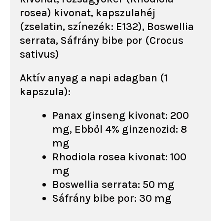
rosea) kivonat, kapszulahéj
(zselatin, színezék: E132), Boswellia
serrata, Sáfrány bibe por (Crocus
sativus)
Aktív anyag a napi adagban (1
kapszula):
Panax ginseng kivonat: 200
mg, Ebből 4% ginzenozid: 8
mg
Rhodiola rosea kivonat: 100
mg
Boswellia serrata: 50 mg
Sáfrány bibe por: 30 mg