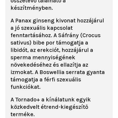
összetevő található a
készítményben.
A Panax ginseng kivonat hozzájárul
a jó szexuális kapcsolat
fenntartásához. A Sáfrány (Crocus
sativus) bibe por támogatja a
libidót, az erekciót, hozzájárul a
sperma mennyiségének
növekedéséhez és ellazítja az
izmokat. A Boswellia serrata gyanta
támogatja a férfi szexuális
funkciókat.
A Tornado+ a kínálatunk egyik
közkedvelt étrend-kiegészítő
terméke.