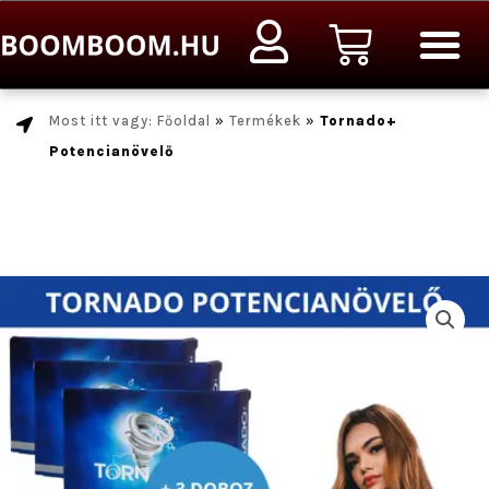
Ugrás
Kosár
a
tartalomra
Most itt vagy: Főoldal
»
Termékek
»
Tornado+
Potencianövelő