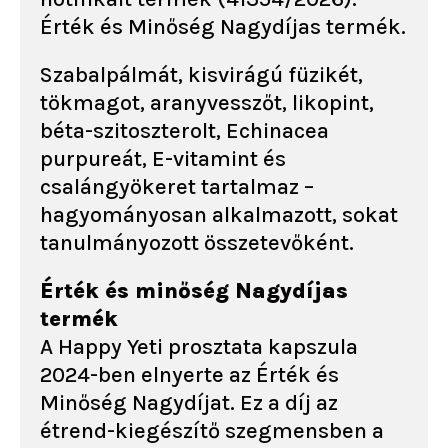
Érték és Minőség Nagydíjas termék.
Szabalpálmát, kisvirágú füzikét,
tökmagot, aranyvesszőt, likopint,
béta-szitoszterolt, Echinacea
purpureát, E-vitamint és
csalángyökeret tartalmaz –
hagyományosan alkalmazott, sokat
tanulmányozott összetevőként.
Érték és minőség Nagydíjas
termék
A Happy Yeti prosztata kapszula
2024-ben elnyerte az Érték és
Minőség Nagydíjat. Ez a díj az
étrend-kiegészítő szegmensben a