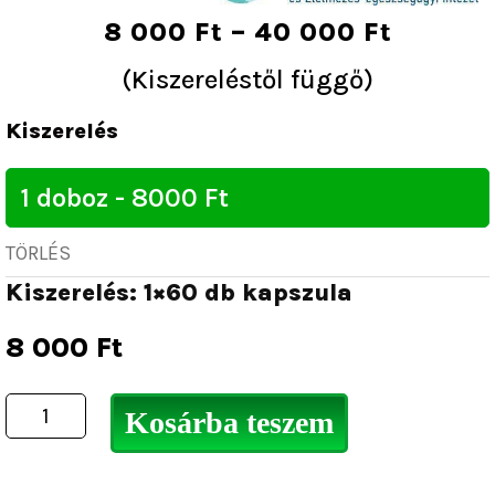
5
Ártart
8 000
Ft
–
40 000
Ft
8
(Kiszereléstől függő)
000 Ft
Happy
-
Kiszerelés
Yeti
40
mennyiség
000 Ft
TÖRLÉS
Kiszerelés: 1×60 db kapszula
8 000
Ft
Kosárba teszem