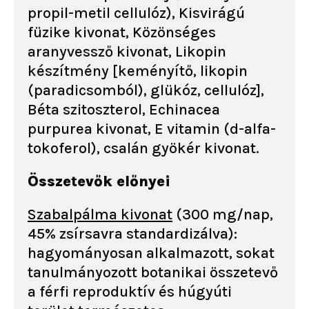
propil-metil cellulóz), Kisvirágú
füzike kivonat, Közönséges
aranyvessző kivonat, Likopin
készítmény [keményítő, likopin
(paradicsomból), glükóz, cellulóz],
Béta szitoszterol, Echinacea
purpurea kivonat, E vitamin (d-alfa-
tokoferol), csalán gyökér kivonat.
Összetevők előnyei
Szabalpálma kivonat
(300 mg/nap,
45% zsírsavra standardizálva):
hagyományosan alkalmazott, sokat
tanulmányozott botanikai összetevő
a férfi reproduktív és húgyúti