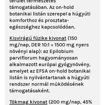
terület természetes
támogatásában. Az on-hold
botanikai listán szerepel a húgyúti
komforthoz és prosztata-
egészséghez kapcsolódóan.
Kisvirágú füzike kivonat
(150
mg/nap, DER 10:1 = 1500 mg nyers
növényi alap): az Epilobium
parviflorum hagyományosan
alkalmazott európai gyógynövény,
amelyet az EFSA on-hold botanikai
listán is nyilvántartanak a húgyúti
rendszer normál működésének
támogatásaként.
Tökmag kivonat
(200 mg/nap, 45%