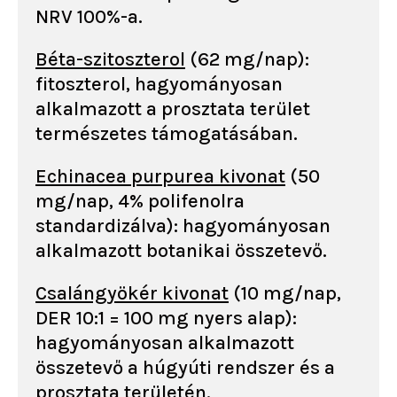
NRV 100%-a.
Béta-szitoszterol
(62 mg/nap):
fitoszterol, hagyományosan
alkalmazott a prosztata terület
természetes támogatásában.
Echinacea purpurea kivonat
(50
mg/nap, 4% polifenolra
standardizálva): hagyományosan
alkalmazott botanikai összetevő.
Csalángyökér kivonat
(10 mg/nap,
DER 10:1 = 100 mg nyers alap):
hagyományosan alkalmazott
összetevő a húgyúti rendszer és a
prosztata területén.