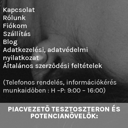
Kapcsolat
Rólunk
Fiókom
Szállítás
Blog
Adatkezelési, adatvédelmi
nyilatkozat
Általános szerződési feltételek
(Telefonos rendelés, információkérés
munkaidőben : H –P: 9:00 – 16:00)
PIACVEZETŐ TESZTOSZTERON ÉS
POTENCIANÖVELŐK: