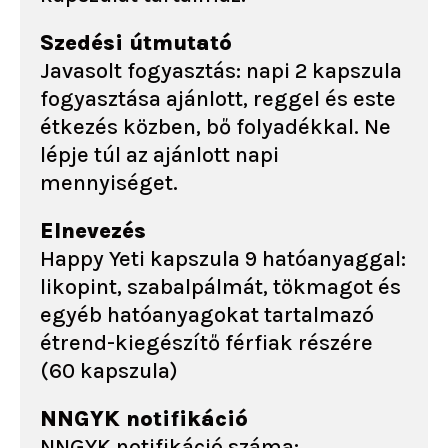
Szedési útmutató
Javasolt fogyasztás: napi 2 kapszula
fogyasztása ajánlott, reggel és este
étkezés közben, bő folyadékkal. Ne
lépje túl az ajánlott napi
mennyiséget.
Elnevezés
Happy Yeti kapszula 9 hatóanyaggal:
likopint, szabalpálmát, tökmagot és
egyéb hatóanyagokat tartalmazó
étrend-kiegészítő férfiak részére
(60 kapszula)
NNGYK notifikáció
NNGYK notifikáció száma: