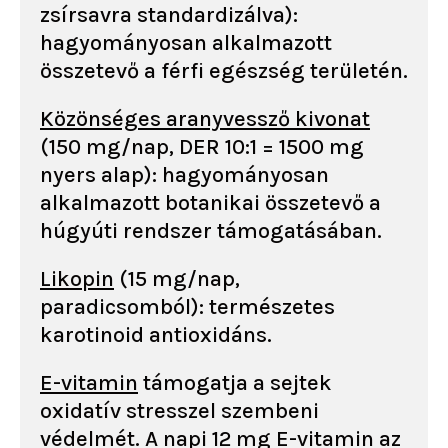
zsírsavra standardizálva):
hagyományosan alkalmazott
összetevő a férfi egészség területén.
Közönséges aranyvessző kivonat
(150 mg/nap, DER 10:1 = 1500 mg
nyers alap): hagyományosan
alkalmazott botanikai összetevő a
húgyúti rendszer támogatásában.
Likopin
(15 mg/nap,
paradicsomból): természetes
karotinoid antioxidáns.
E-vitamin
támogatja a sejtek
oxidatív stresszel szembeni
védelmét. A napi 12 mg E-vitamin az