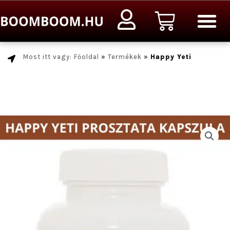
Ugrás
Kosár
a
tartalomra
Most itt vagy: Főoldal
»
Termékek
»
Happy Yeti