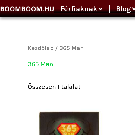
Ugrás
Férfiaknak
Blog
a
tartalomra
Kezdőlap
/ 365 Man
365 Man
Összesen 1 találat