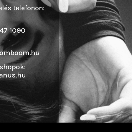
lés telefonon:
47 1090
oomboom.hu
shopok:
anus.hu