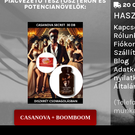
PIACVEZETŐ TESZTOSZTERON ÉS
20 0
POTENCIANÖVELŐK:
HASZ
Kapcs
Rólun
Fióko
Szállí
Blog
Adatk
nyilat
Általá
(Telef
munkai
CASANOVA + BOOMBOOM