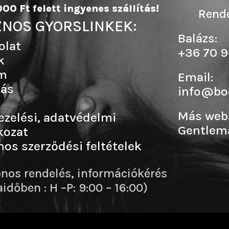
00 Ft felett ingyenes szállítás!
Rende
NOS GYORSLINKEK:
Balázs:
olat
+36 70 9
k
m
Email:
tás
info@b
Más web
ezelési, adatvédelmi
Gentlem
kozat
nos szerződési feltételek
onos rendelés, információkérés
dőben : H –P: 9:00 – 16:00)