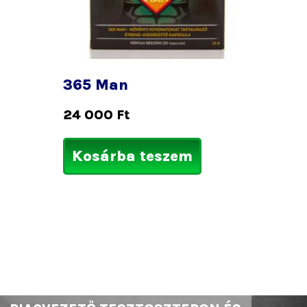
365 Man
24 000
Ft
Kosárba teszem