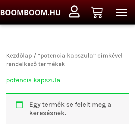
Ugrás
Kosár
a
tartalomra
Kezdőlap
/ “potencia kapszula” címkével
rendelkező termékek
potencia kapszula
Egy termék se felelt meg a
keresésnek.