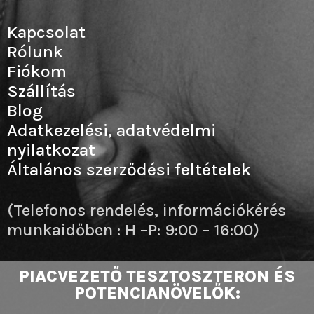
Kapcsolat
Rólunk
Fiókom
Szállítás
Blog
Adatkezelési, adatvédelmi
nyilatkozat
Általános szerződési feltételek
(Telefonos rendelés, információkérés
munkaidőben : H –P: 9:00 – 16:00)
PIACVEZETŐ TESZTOSZTERON ÉS
POTENCIANÖVELŐK: