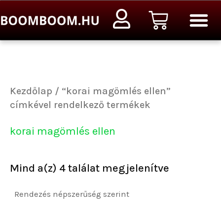
Sorted
Ugrás
Kosár
by
a
popularity
tartalomra
Kezdőlap
/ “korai magömlés ellen”
címkével rendelkező termékek
korai magömlés ellen
Mind a(z) 4 találat megjelenítve