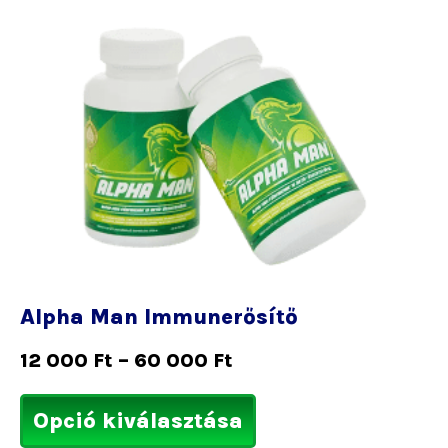
Ártartomány:
Ennek
12
a
000 Ft
terméknek
-
több
60
variációja
000 Ft
van.
A
változatok
a
termékoldalon
választhatók
Alpha Man Immunerősítő
ki
12 000
Ft
–
60 000
Ft
Opció kiválasztása