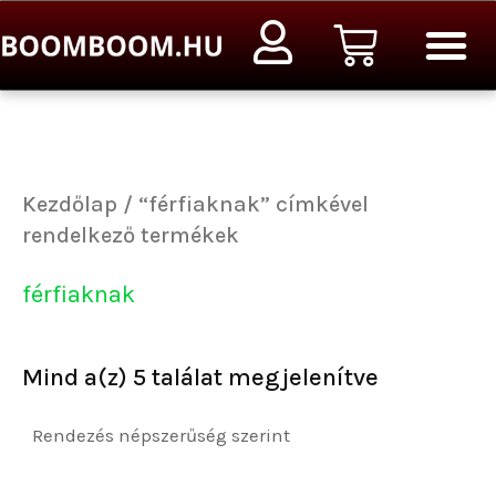
Sorted
Ugrás
Kosár
by
a
popularity
tartalomra
Kezdőlap
/ “férfiaknak” címkével
rendelkező termékek
férfiaknak
Mind a(z) 5 találat megjelenítve