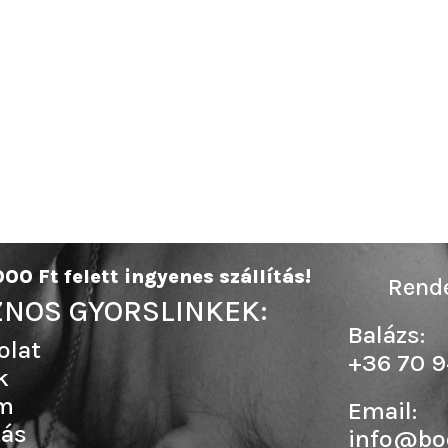
00 Ft felett ingyenes szállítás!
Rende
NOS GYORSLINKEK:
Balázs:
olat
+36 70 9
k
m
Email:
tás
info@b