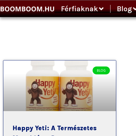
Ugrás
Férfiaknak
Blog
a
tartalomra
BLOG
Happy Yeti: A Természetes