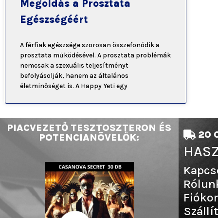
Megoldás a Prosztata
Egészségéért
A férfiak egészsége szorosan összefonódik a
prosztata működésével. A prosztata problémák
nemcsak a szexuális teljesítményt
befolyásolják, hanem az általános
életminőséget is. A Happy Yeti egy
PIACVEZETŐ TESZTOSZTERON ÉS
20 0
POTENCIANÖVELŐK:
HASZ
Kapcs
Rólun
Fióko
Szállí