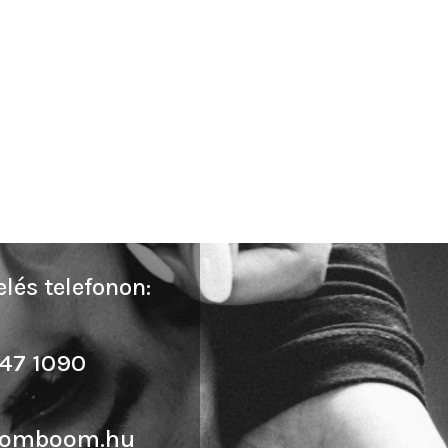
lés telefonon:
47 1090
oomboom.hu