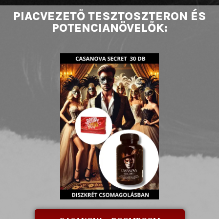
PIACVEZETŐ TESZTOSZTERON ÉS
POTENCIANÖVELŐK: