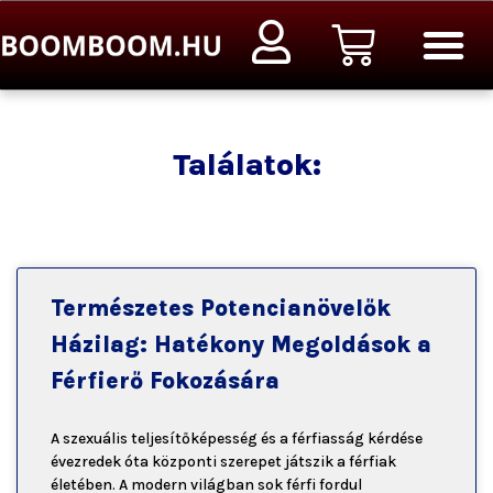
Ugrás
Kosár
a
tartalomra
Találatok:
Természetes Potencianövelők
Házilag: Hatékony Megoldások a
Férfierő Fokozására
A szexuális teljesítőképesség és a férfiasság kérdése
évezredek óta központi szerepet játszik a férfiak
életében. A modern világban sok férfi fordul